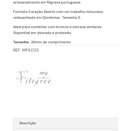
Filigrana
artesanalmente em filigrana portuguesa.
Portuguesa
Formato Coração Aberto com um trabalho minucioso,
(S)
redesenhado em Gondomar. Tamanho S.
Ideal para combinar com brincos e escrava similares.
Disponível em dourado e prateado.
Tamanho:
30mm de comprimento
REF:
MFIL025
Descrição