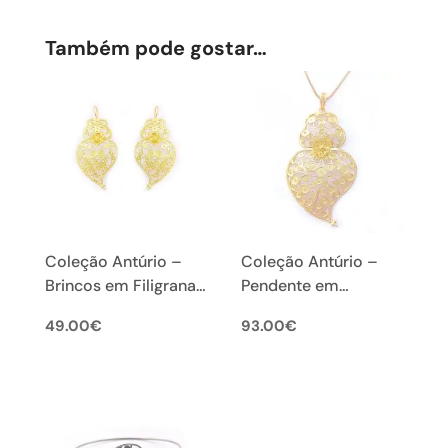
Também pode gostar…
Coleção Antúrio –
Coleção Antúrio –
Brincos em Filigrana
Pendente em
Portuguesa (M)
Filigrana Portuguesa
49.00
€
93.00
€
(L)