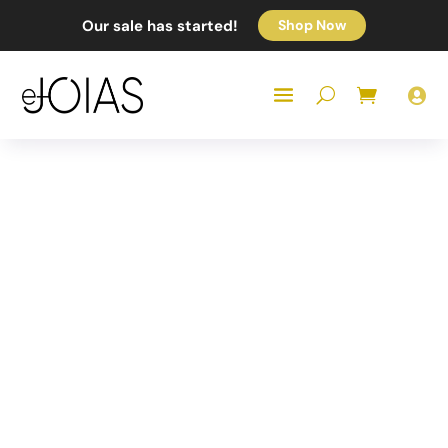
Our sale has started!
Shop Now
