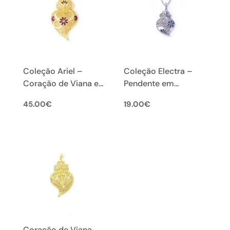
Coleção Ariel –
Coleção Electra –
Coração de Viana em
Pendente em
Filigrana Portuguesa
Filigrana Portuguesa
45.00
€
19.00
€
(S)
Coração de Viana