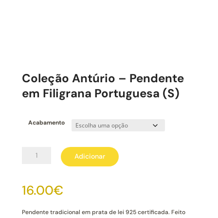
Coleção Antúrio – Pendente
em Filigrana Portuguesa (S)
Acabamento
Quantidade
Adicionar
de
Coleção
Antúrio
16.00
€
-
Pendente
em
Pendente tradicional em prata de lei 925 certificada. Feito