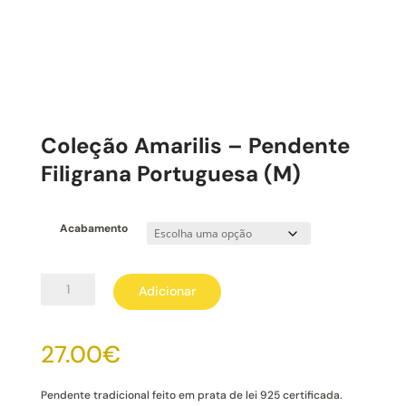
Coleção Amarilis – Pendente
Filigrana Portuguesa (M)
Acabamento
Quantidade
Adicionar
de
Coleção
Amarilis
27.00
€
-
Pendente
Filigrana
Pendente tradicional feito em prata de lei 925 certificada.