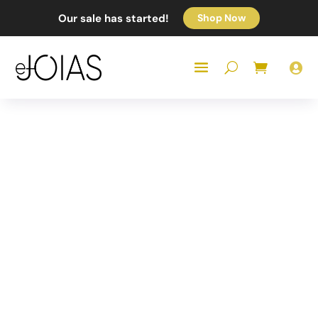
Our sale has started!
Shop Now
