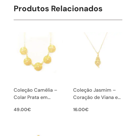
Produtos Relacionados
Coleção Camélia –
Coleção Jasmim –
Colar Prata em
Coração de Viana em
Filigrana Portuguesa
Filigrana Portuguesa
49.00
€
16.00
€
XS