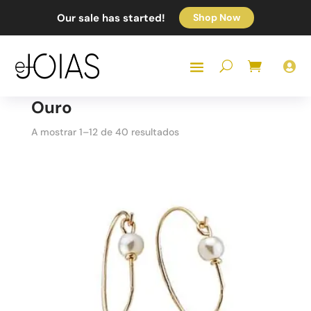
Our sale has started!
Shop Now

Ouro
Sorted
A mostrar 1–12 de 40 resultados
by
popularity