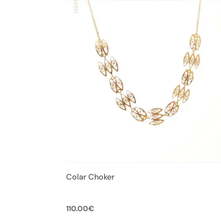
Colar Choker
110.00
€