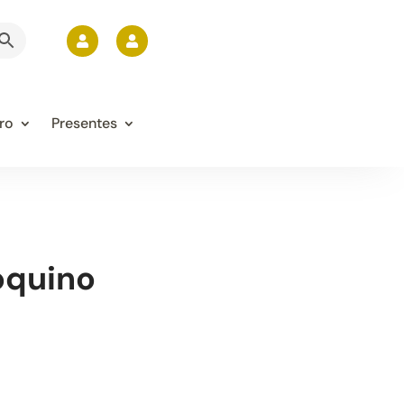


ro
Presentes
oquino