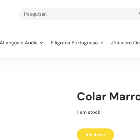
Alianças e Anéis
Filigrana Portuguesa
Jóias em Ou
Colar Marr
1 em stock
Quantidade
Adicionar