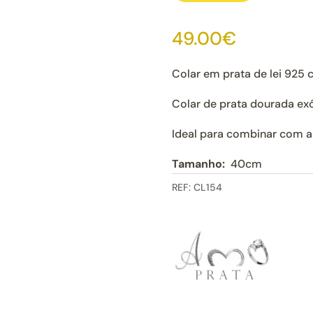
de
Colar
49.00
€
Marroquino
Colar em prata de lei 925 c
Colar de prata dourada exó
Ideal para combinar com an
Tamanho:
40cm
REF:
CL154