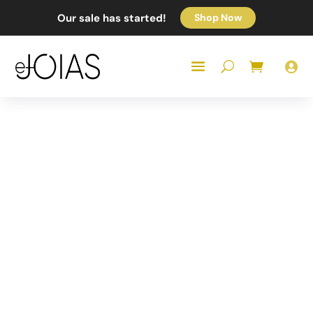
Our sale has started!
Shop Now
