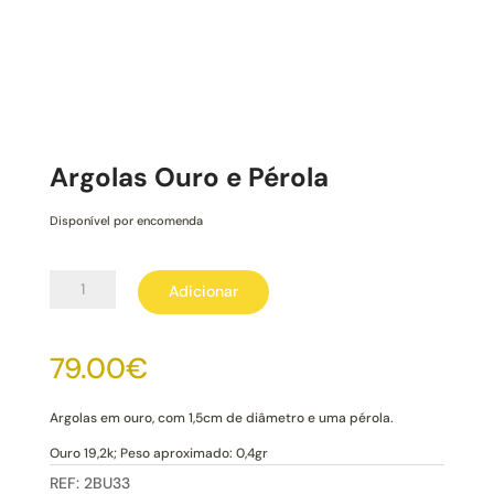
Argolas Ouro e Pérola
Disponível por encomenda
Quantidade
Adicionar
de
Argolas
Ouro
79.00
€
e
Pérola
Argolas em ouro, com 1,5cm de diâmetro e uma pérola.
Ouro 19,2k; Peso aproximado: 0,4gr
REF:
2BU33