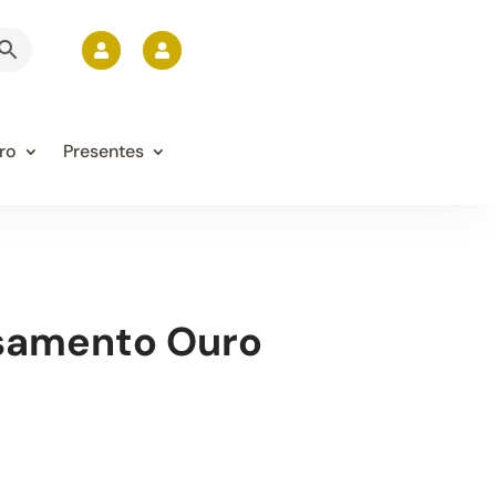


ro
Presentes
samento Ouro