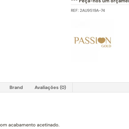
*** Peça-nos um orçamen
REF:
2AU9519A-74
Brand
Avaliações (0)
com acabamento acetinado.