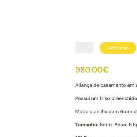
Quantidade
Adicionar
de
Aliança
980.00
€
Casamento
Ouro
Aliança de casamento em 
Douro
19k
Possui um friso preenchid
Modelo anilha com 6mm de
Tamanho:
6mm
Peso:
5.6