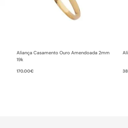
Aliança Casamento Ouro Amendoada 2mm
Al
19k
170.00
€
38