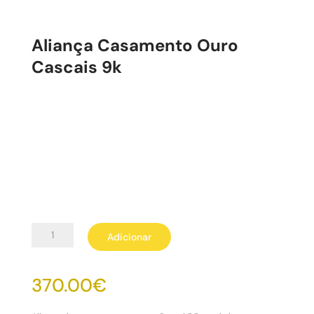
Aliança Casamento Ouro
Cascais 9k
Quantidade
Adicionar
de
Aliança
Casamento
370.00
€
Ouro
Cascais
9k