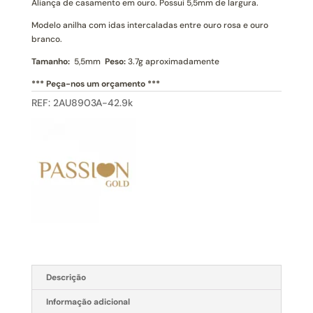
Aliança de casamento em ouro. Possui 5,5mm de largura.
Modelo anilha com idas intercaladas entre ouro rosa e ouro
branco.
Tamanho:
5,5mm
Peso:
3.7g aproximadamente
*** Peça-nos um orçamento ***
REF:
2AU8903A-42.9k
Descrição
Informação adicional