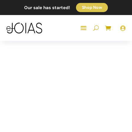
Our sale has started!
Shop Now
