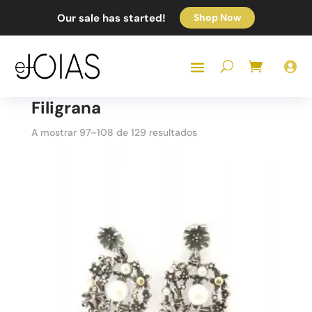
Our sale has started!
Shop Now

Filigrana
Sorted
A mostrar 97–108 de 129 resultados
by
popularity