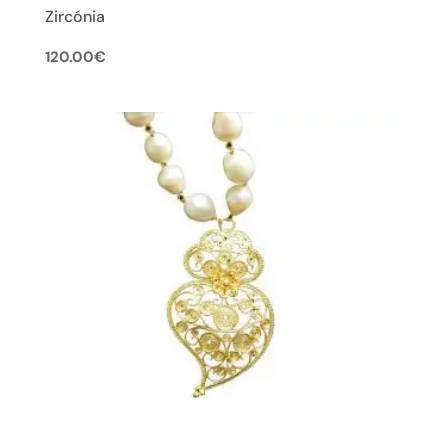
Zircónia
120.00
€