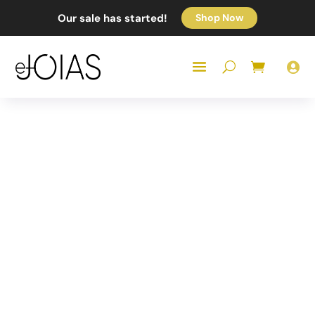
Our sale has started!
Shop Now
