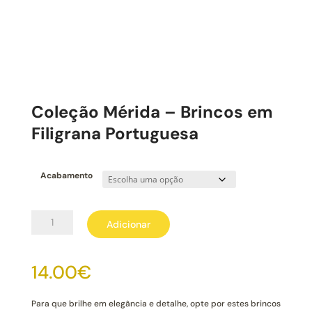
Coleção Mérida – Brincos em
Filigrana Portuguesa
Acabamento
Quantidade
Adicionar
de
Coleção
Mérida
14.00
€
-
Brincos
em
Para que brilhe em elegância e detalhe, opte por estes brincos