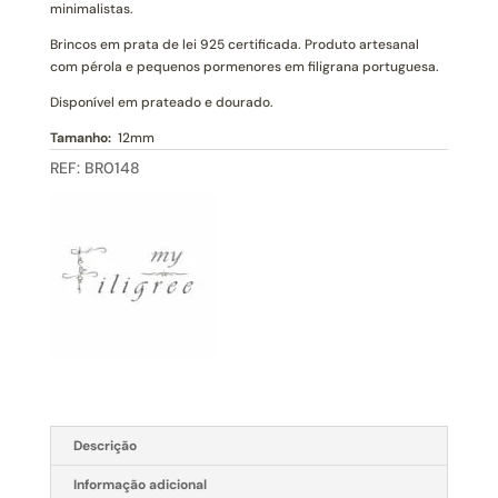
Filigrana
minimalistas.
Portuguesa
Brincos em prata de lei 925 certificada. Produto artesanal
com pérola e pequenos pormenores em filigrana portuguesa.
Disponível em prateado e dourado.
Tamanho:
12mm
REF:
BR0148
Descrição
Informação adicional