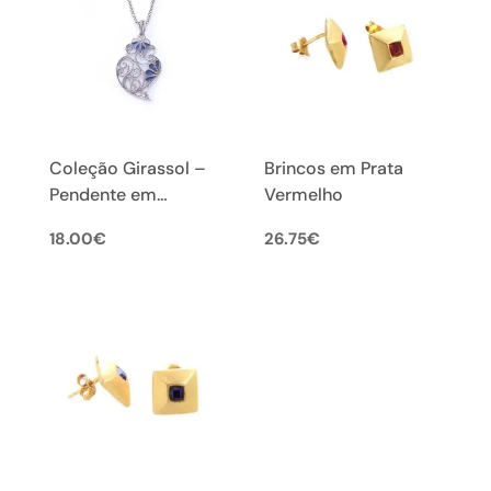
Coleção Girassol –
Brincos em Prata
Pendente em
Vermelho
Filigrana Portuguesa
18.00
€
26.75
€
(S)