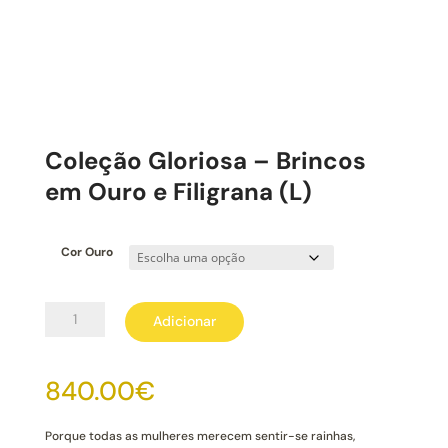
Coleção Gloriosa – Brincos
em Ouro e Filigrana (L)
Cor Ouro
Quantidade
Adicionar
de
Coleção
Gloriosa
840.00
€
-
Brincos
em
Porque todas as mulheres merecem sentir-se rainhas,