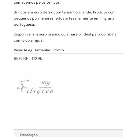
Ouro
comecemos pelos brincos!
e
Brincos em ouro de 9k com tamanho grande. Produto com
Filigrana
pequenos pormenores feitos artesanalmente em filigrana
(L)
portuguesa.
Disponível em ouro branco ou amarelo. Ideal para combinar
com o colar igual.
Peso:
14.4g
Tamanho:
70mm
REF:
BFIL1129k
Descrição