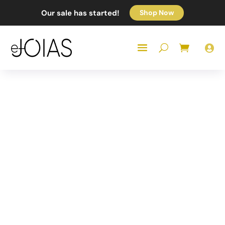
Our sale has started!
Shop Now
