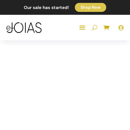
Our sale has started!
Shop Now
