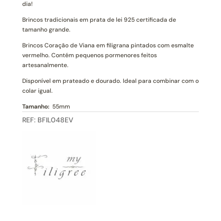
Filigrana
dia!
Portuguesa
Brincos tradicionais em prata de lei 925 certificada de
(L)
tamanho grande.
Brincos Coração de Viana em filigrana pintados com esmalte
vermelho. Contém pequenos pormenores feitos
artesanalmente.
Disponível em prateado e dourado. Ideal para combinar com o
colar igual.
Tamanho:
55mm
REF:
BFIL048EV