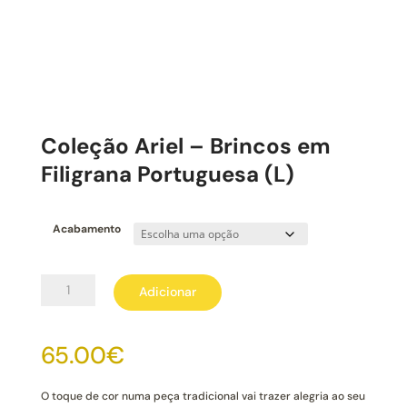
Coleção Ariel – Brincos em
Filigrana Portuguesa (L)
Acabamento
Quantidade
Adicionar
de
Coleção
Ariel
65.00
€
-
Brincos
em
O toque de cor numa peça tradicional vai trazer alegria ao seu