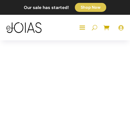
Our sale has started!
Shop Now
