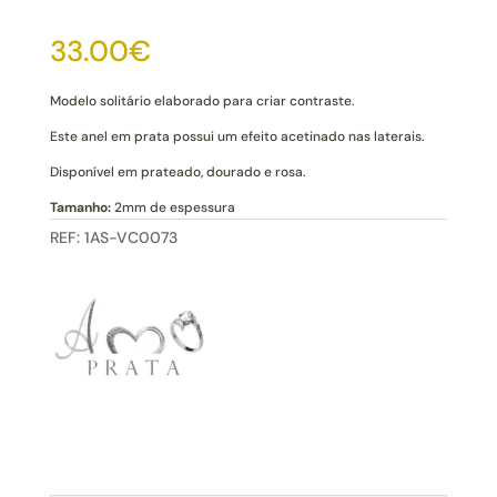
Anel
Solitário
33.00
€
Prata
Acetinado
Modelo solitário elaborado para criar contraste.
Este anel em prata possui um efeito acetinado nas laterais.
Disponível em prateado, dourado e rosa.
Tamanho:
2mm de espessura
REF:
1AS-VC0073