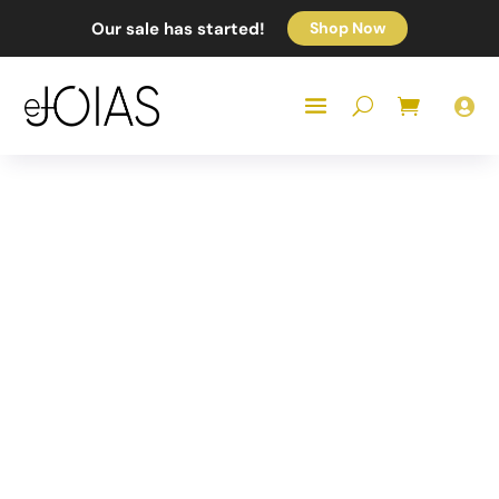
Our sale has started!
Shop Now
