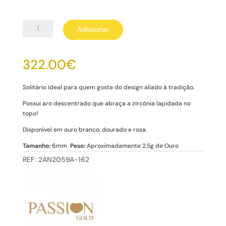
Quantidade
Adicionar
de
Anel
Ouro
322.00
€
Sea
19k
Solitário ideal para quem gosta do design aliado à tradição.
Possui aro descentrado que abraça a zircónia lapidada no
topo!
Disponível em ouro branco, dourado e rosa.
Tamanho:
6mm
Peso:
Aproximadamente 2,5g de Ouro
REF:
2AN2059A-162