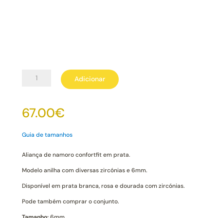
Quantidade
Adicionar
de
Aliança
Prata
67.00
€
Anilha
Confortfit
6mm
Guia de tamanhos
com
Zircónias
Aliança de namoro confortfit em prata.
Outubro
Modelo anilha com diversas zircónias e 6mm.
Disponível em prata branca, rosa e dourada com zircónias.
Pode também comprar o conjunto.
Tamanho:
6mm