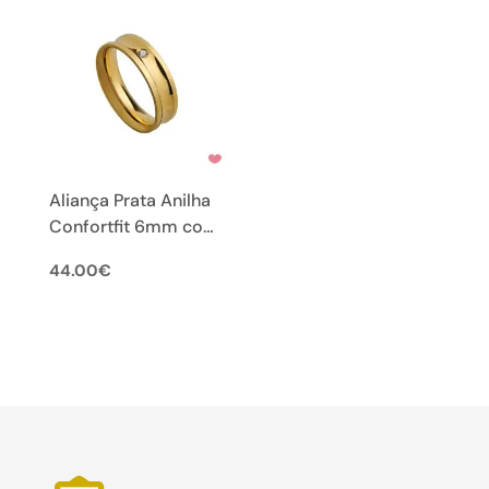
Aliança Prata Anilha
Confortfit 6mm com
Zircónia Verão
44.00
€