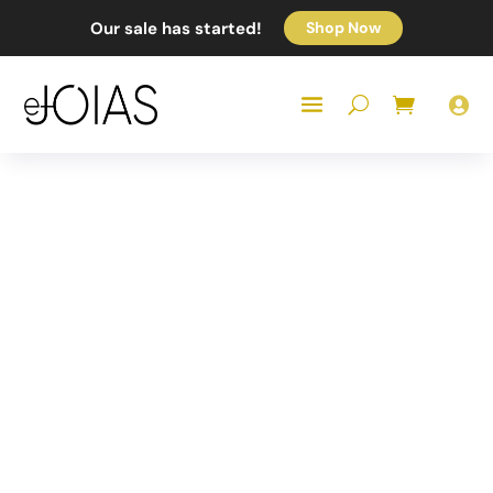
Our sale has started!
Shop Now
