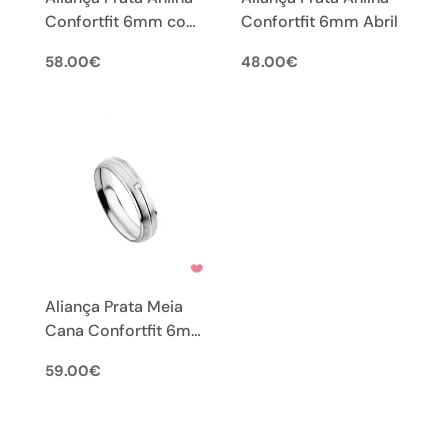
Confortfit 6mm com
Confortfit 6mm Abril
Zircónias Outono
58.00
€
48.00
€
Aliança Prata Meia
Cana Confortfit 6mm
com Zircónia
59.00
€
Primavera