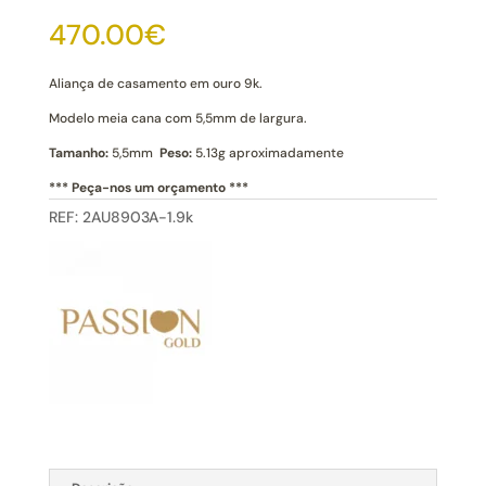
Casamento
470.00
€
Ouro
Meia-
Cana
Aliança de casamento em ouro 9k.
5,5mm
Modelo meia cana com 5,5mm de largura.
9k
Tamanho:
5,5mm
Peso:
5.13g aproximadamente
*** Peça-nos um orçamento ***
REF:
2AU8903A-1.9k