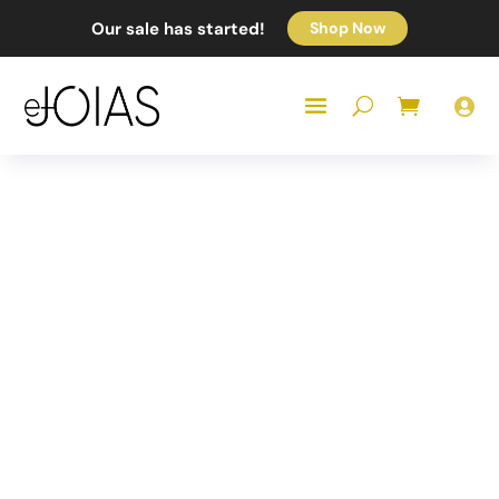
Our sale has started!
Shop Now
