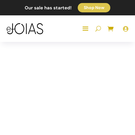
Our sale has started!
Shop Now
