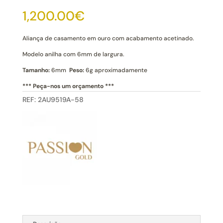
Casamento
1,200.00
€
Ouro
Évora
19k
Aliança de casamento em ouro com acabamento acetinado.
Modelo anilha com 6mm de largura.
Tamanho:
6mm
Peso:
6g aproximadamente
*** Peça-nos um orçamento ***
REF:
2AU9519A-58