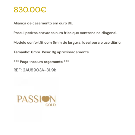
Casamento
830.00
€
Ouro
Coimbra
9k
Aliança de casamento em ouro 9k.
Possui pedras cravadas num friso que contorna na diagonal.
Modelo confortfit com 6mm de largura. Ideal para o uso diário.
Tamanho:
6mm
Peso:
8g aproximadamente
*** Peça-nos um orçamento ***
REF:
2AU8903A-31.9k