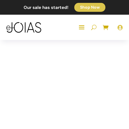
Our sale has started!
Shop Now
