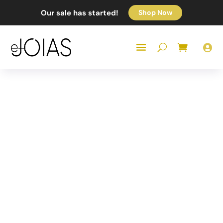
Our sale has started!
Shop Now
