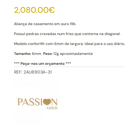
Casamento
2,080.00
€
Ouro
Coimbra
19k
Aliança de casamento em ouro 19k.
Possui pedras cravadas num friso que contorna na diagonal.
Modelo confortfit com 6mm de largura. Ideal para o uso diário.
Tamanho:
6mm
Peso:
12g aproximadamente
*** Peça-nos um orçamento ***
REF:
2AU8903A-31