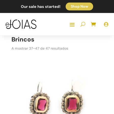
Our sale has started!
Shop Now

Brincos
Sorted
A mostrar 37–47 de 47 resultados
by
popularity