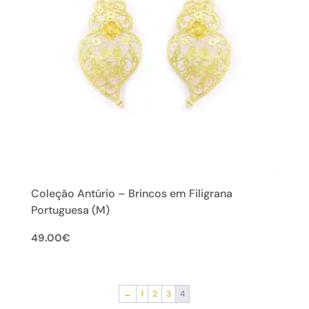
Coleção Antúrio – Brincos em Filigrana
Portuguesa (M)
49.00
€
←
1
2
3
4